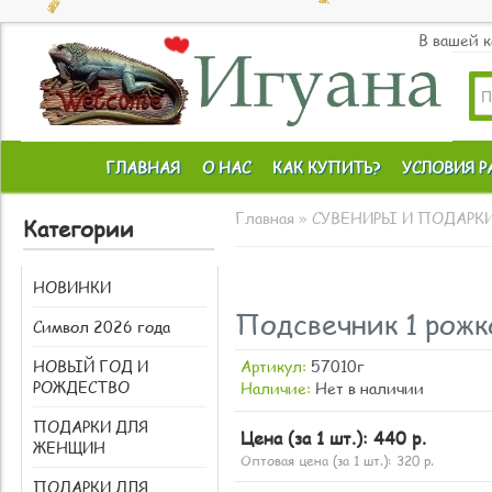
В вашей 
ГЛАВНАЯ
О НАС
КАК КУПИТЬ?
УСЛОВИЯ 
Главная
»
СУВЕНИРЫ И ПОДАРК
Категории
НОВИНКИ
Подсвечник 1 рожк
Символ 2026 года
НОВЫЙ ГОД И
Артикул:
57010г
РОЖДЕСТВО
Наличие:
Нет в наличии
ПОДАРКИ ДЛЯ
Цена (за 1 шт.):
440 р.
ЖЕНЩИН
Оптовая цена (за 1 шт.):
320
р.
ПОДАРКИ ДЛЯ