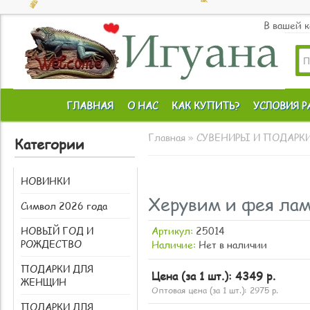
В вашей 
ГЛАВНАЯ
О НАС
КАК КУПИТЬ?
УСЛОВИЯ 
Главная
»
СУВЕНИРЫ И ПОДАРК
Категории
НОВИНКИ
Херувим и фея ла
Символ 2026 года
НОВЫЙ ГОД И
Артикул:
25014
РОЖДЕСТВО
Наличие:
Нет в наличии
ПОДАРКИ ДЛЯ
Цена (за 1 шт.):
4349 р.
ЖЕНЩИН
Оптовая цена (за 1 шт.):
2975
р.
ПОДАРКИ ДЛЯ