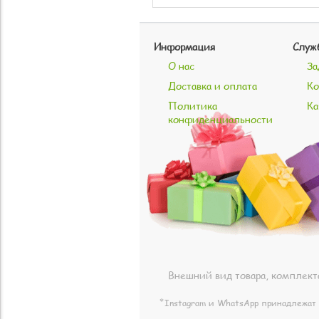
Информация
Служ
О нас
За
Доставка и оплата
Ко
Политика
Ка
конфиденциальности
Внешний вид товара, комплект
⃰ Instagram и WhatsApp принадлежат 